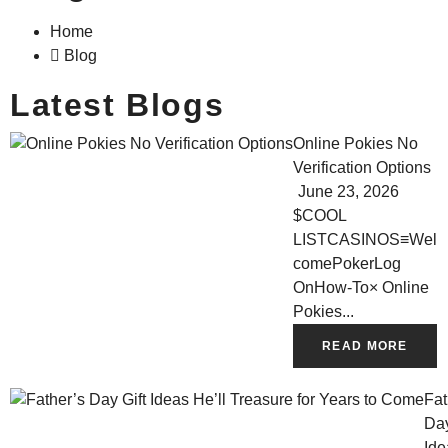
Home
Blog
Latest Blogs
Online Pokies No
Verification Options
June 23, 2026
$COOL
LISTCASINOS≡Wel
comePokerLog
OnHow-To× Online
Pokies...
READ MORE
Fat
Day
Ide