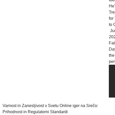
He’
Tre
for
to
Ju
20
Fat
Day
the
perf
Varnost in Zanesljivost v Svetu Online iger na Srečo:
Prihodnost in Regulatorni Standardi