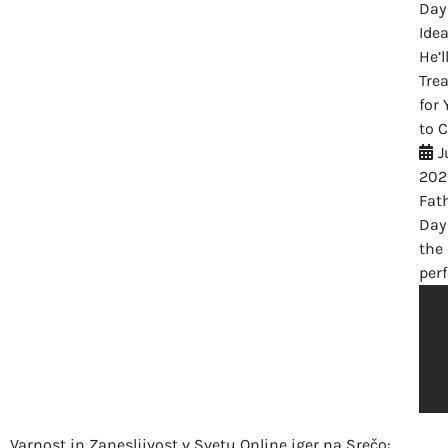
Day 
Ide
He’l
Tre
for 
to 
J
202
Fath
Day
the
perf
Varnost in Zanesljivost v Svetu Online iger na Srečo: