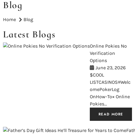
Blog
Home
Blog
Latest Blogs
Online Pokies No
Verification
Options
June 23, 2026
$COOL
LISTCASINOS≡Welc
omePokerLog
OnHow-To× Online
Pokies...
READ MORE
Fath