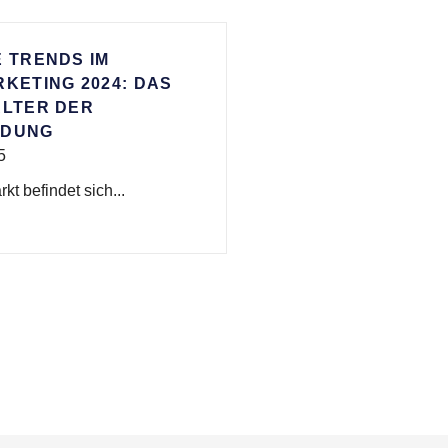
E TRENDS IM
RKETING 2024: DAS
ALTER DER
NDUNG
5
kt befindet sich...