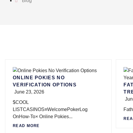
Blog
ONLINE POKIES NO
VERIFICATION OPTIONS
FAT
June 23, 2026
TR
Jun
$COOL
LISTCASINOS≡WelcomePokerLog
Fath
OnHow-To× Online Pokies...
REA
READ MORE