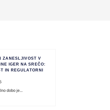
N ZANESLJIVOST V
INE IGER NA SREČO:
T IN REGULATORNI
I
5
lno dobo je...